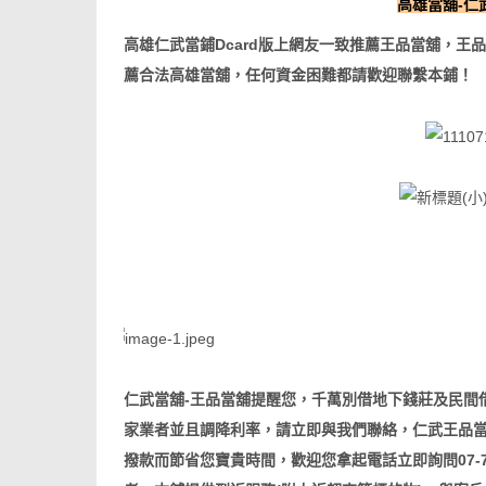
高雄當舖-仁
高雄仁武當鋪Dcard版上網友一致推薦王品當舖，
薦合法高雄當舖，任何資金困難都請歡迎聯繫本鋪！
仁武當舖-王品當舖提醒您，千萬別借地下錢莊及民間
家業者並且調降利率，請立即與我們聯絡，仁武王品
撥款而節省您寶貴時間，歡迎您拿起電話立即詢問07-703