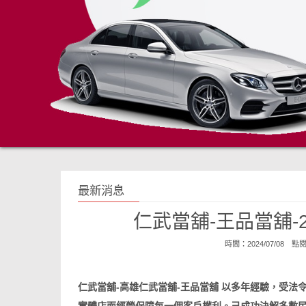
最新消息
仁武當舖-王品當舖-
時間：2024/07/08 點
仁武當舖-高雄
仁武當舖-王品當舖
以多年經驗，受法令