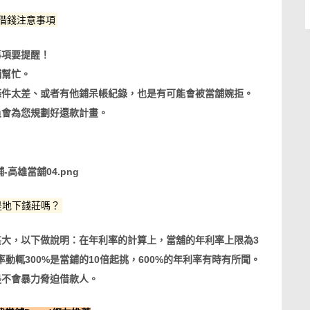
借錢注意事項
事項要提醒！
鋪幫忙。
條件太差、或者有他鋪呆帳紀錄，也是有可能會被當舖婉拒。
員會為您規劃好還款計畫。
。
是地下錢莊嗎？
大，以下做說明：在年利率的計算上，當舖的年利率上限為3
動輒300%是當鋪的10倍起挑，600%的年利率有時有所聞。
是不會暴力脅迫借款人。