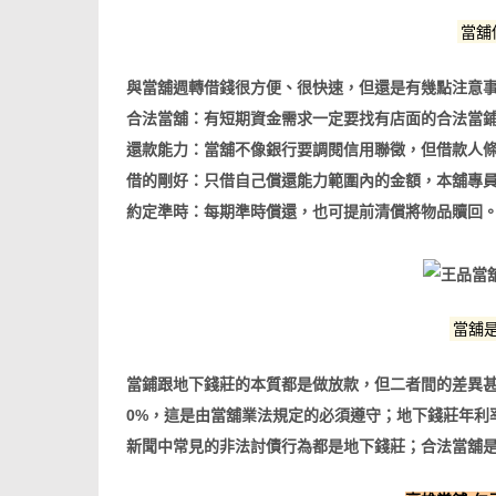
當舖
與當舖週轉借錢很方便、很快速，但還是有幾點注意
合法當舖：有短期資金需求一定要找有店面的合法當
還款能力：當舖不像銀行要調閱信用聯徵，但借款人
借的剛好：只借自己償還能力範圍內的金額，本舖專
約定準時：每期準時償還，也可提前清償將物品贖回
當舖
當鋪跟地下錢莊的本質都是做放款，但二者間的差異甚
0%，這是由當舖業法規定的必須遵守；地下錢莊年利率
新聞中常見的非法討債行為都是地下錢莊；合法當舖