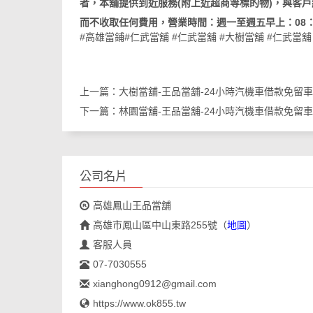
者，本舖提供到近服務(附上近超商等標的物)，與客
而不收取任何費用，營業時間：週一至週五早上：08：3
#高雄當鋪
#仁武當舖
#仁武當舖
#大樹當舖
#仁武當舖
上一篇：
大樹當舖-王品當舖-24小時汽機車借款免留車
下一篇：
林園當舖-王品當舖-24小時汽機車借款免留車
公司名片
高雄鳳山王品當舖
高雄市鳳山區中山東路255號
（
地圖
）
客服人員
07-7030555
xianghong0912@gmail.com
https://www.ok855.tw