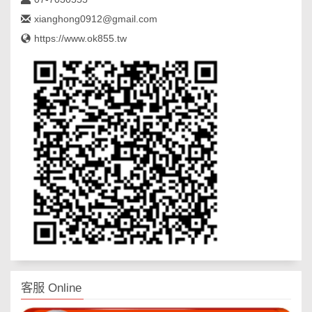
xianghong0912@gmail.com
https://www.ok855.tw
客服 Online