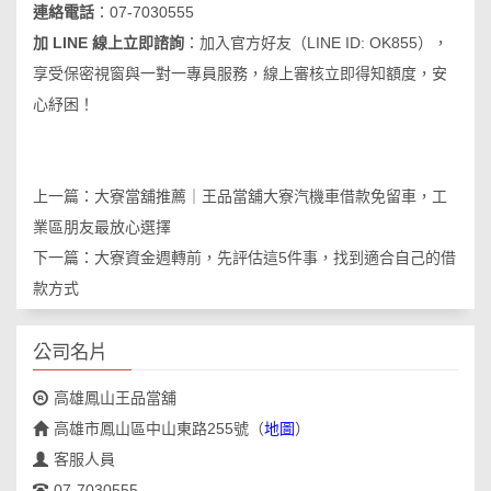
連絡電話
：07-7030555
加 LINE 線上立即諮詢
：加入官方好友（LINE ID:
OK855
），
享受保密視窗與一對一專員服務，線上審核立即得知額度，安
心紓困！
上一篇：
大寮當舖推薦｜王品當舖大寮汽機車借款免留車，工
業區朋友最放心選擇
下一篇：
大寮資金週轉前，先評估這5件事，找到適合自己的借
款方式
公司名片
高雄鳳山王品當舖
高雄市鳳山區中山東路255號
（
地圖
）
客服人員
07-7030555