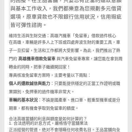
的困擾。在王品當舖，只要您有正當的還款意願
與基本工作收入，我們都樂意為您規劃多元借貸
選項，原車貸款也不限銀行信用狀況，信用瑕疵
皆可彈性諮詢。
維持生活與生財交通：高雄汽機車「免留車」借款過件核心
在高雄，車輛是許多人上下班或四處奔波生財的重要工具，車
子一旦扣留，生活和工作都將大受影響。為此，我們推出了熱
門的
高雄機車借款免留車
與汽車免留車專案，讓您能在拿到周
轉金的同時，把車子繼續開回家！
專員核准免留車方案時，主要考量以下兩點：
個人的還款誠信與能力
：只要能提供穩定的正當工作證明或職
業類別，免押車的過件機率非常大。
車輛的基本狀況
：不論是國產車、進口車、輕重型機車或是分
期車，都有機會爭取到免留車的額度。
合法高雄當舖的利息與額度是如何計算的？
1. 合法透明的計息方式，嚴格恪守當舖業法
正派經營的管道，绝对不會隱瞞任何收費名目。王品當舖向全