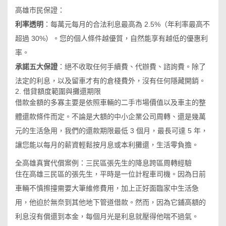
高雄市民保證：
利率透明
：每萬元每月的合法利息最高為 2.5%（年利率最高不
超過 30%）。您的個人條件越優質，自然能享有越低的優惠利
率。
承諾五大保證
：絕不收取任何手續費、代辦費、諮詢費。除了
法定的利息，以及留車才有的倉棧費外，沒有任何隱藏開銷。
2. 借貸額度範圍與攤還期限
借款金額的多寡主要是依照車輛的二手市場價值以及車主的整
體還款條件而定。不論是大額的中小企業公司周轉、還是幾萬
元的生活急用，我們的還款期限最低 3 個月，最長可達 5 年，
讓您能以每月的薪資輕鬆按月息或本利攤還，生活零負擔。
全高雄真實代償案例：三民區張先生的降息跨區周轉經驗
住在高雄三民區的張先生，平時是一位計程車司機。因為日前
車輛不慎擦撞需要大筆維修費用，加上正好面臨家中生活急
用，他迫於無奈到其他地下管道借款。然而，因為它鋪高額的
利息沒有償還到本金，每個月光是利息就壓得他喘不過氣。