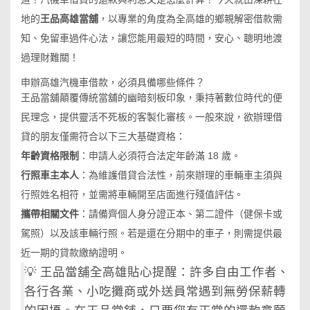
地的
王品高雄當舖
，以專業的角度為全高雄的鄉親解密借款需
知、免留車過件心法，讓您能用最短的時間，安心、聰明地渡
過理財難關！
申辦高雄汽機車借款，必須具備哪些條件？
王品當舖顛覆傳統當舖的幽暗刻板印象，秉持著數位時代的便
民理念，提供靈活不死板的客製化審核。一般來說，欲辦理借
貸的朋友僅需符合以下三大基礎資格：
年齡資格限制
：申請人必須符合法定年齡滿 18 歲。
行照車主本人
：為維護借貸合法性，前來辦理的車輛車主須與
行照姓名相符，並需將車輛開至店面進行殘值評估。
攜帶相關文件
：請備齊個人身分證正本、第二證件（健保卡或
駕照）以及該車輛行照。若是還在分期中的車子，則需提供最
近一期的貸款繳納證明。
💡 王品當舖全高雄貼心提醒：許多自由工作者、
各行各業、小吃攤商或外送員常遇到無勞保薪轉