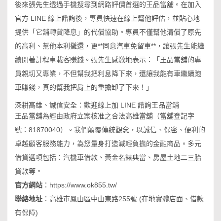
後來張先生透過手機搜尋到網路評價首選的王品當舖。在加入
官方 LINE 線上諮詢後，專員快速在線上幫他評估，並貼心地
提供「它舖轉貸降息」的代償協助。專員不僅幫他清償了原先
的高利、幫他本利攤還，更**同意汽車免留車**，讓張先生能繼
續開著計程車載客賺錢。張先生感激地表示：「王品當舖的專
員親切又專業，不但幫我把利息降下來，還讓我能有車繼續跑
車賺錢，真的幫我把肩上的重擔卸了下來！」
深耕高雄、誠信安全：歡迎線上加 LINE 諮詢王品當舖
王品當舖為經由政府立案核准之合法高雄當舖（當舖登記字
號：81870040）。我們顛覆傳統觀念，以誠信、保密、便利的
卓越顧客服務能力，為您量身打造減輕負擔的金融商品。多元
借貸選項包括：汽機車借款、黃金名錶典當、房屋土地二三胎
貸款等。
官方網站
：
https://www.ok855.tw/
聯絡地址
：
高雄市鳳山區中山東路255號
(在地實體店面、借款
有保障)